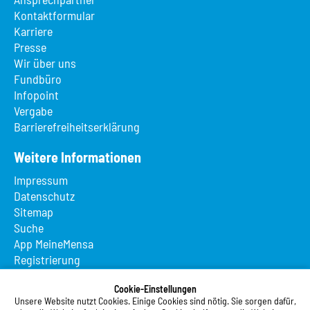
Kontaktformular
Karriere
Presse
Wir über uns
Fundbüro
Infopoint
Vergabe
Barrierefreiheitserklärung
Weitere Informationen
Impressum
Datenschutz
Sitemap
Suche
App MeineMensa
Registrierung
Studierendenwerk Vorderpfalz
Cookie-Einstellungen
Unsere Website nutzt Cookies. Einige Cookies sind nötig. Sie sorgen dafür,