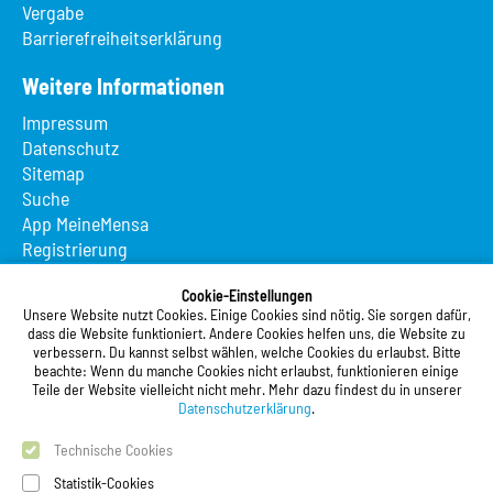
Vergabe
Barrierefreiheitserklärung
Weitere Informationen
Impressum
Datenschutz
Sitemap
Suche
App MeineMensa
Registrierung
Studierendenwerk Vorderpfalz
Cookie-Einstellungen
Unsere Website nutzt Cookies. Einige Cookies sind nötig. Sie sorgen dafür,
Studierendenwerk Vorderpfalz
dass die Website funktioniert. Andere Cookies helfen uns, die Website zu
verbessern. Du kannst selbst wählen, welche Cookies du erlaubst. Bitte
Anstalt des öffentlichen Rechts
beachte: Wenn du manche Cookies nicht erlaubst, funktionieren einige
Xylanderstraße 17
Teile der Website vielleicht nicht mehr. Mehr dazu findest du in unserer
76829 Landau in der Pfalz
Datenschutzerklärung
.
Technische Cookies
Telefon:
+49 6341 9179 0
Telefax: +49 6341 9179 16
Statistik-Cookies