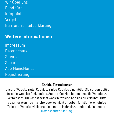
Wir über uns
Fundbüro
Infopoint
Vergabe
Barrierefreiheitserklärung
Weitere Informationen
Impressum
Datenschutz
Sitemap
Suche
App MeineMensa
Registrierung
Studierendenwerk Vorderpfalz
Cookie-Einstellungen
Unsere Website nutzt Cookies. Einige Cookies sind nötig. Sie sorgen dafür,
Studierendenwerk Vorderpfalz
dass die Website funktioniert. Andere Cookies helfen uns, die Website zu
verbessern. Du kannst selbst wählen, welche Cookies du erlaubst. Bitte
Anstalt des öffentlichen Rechts
beachte: Wenn du manche Cookies nicht erlaubst, funktionieren einige
Xylanderstraße 17
Teile der Website vielleicht nicht mehr. Mehr dazu findest du in unserer
76829 Landau in der Pfalz
Datenschutzerklärung
.