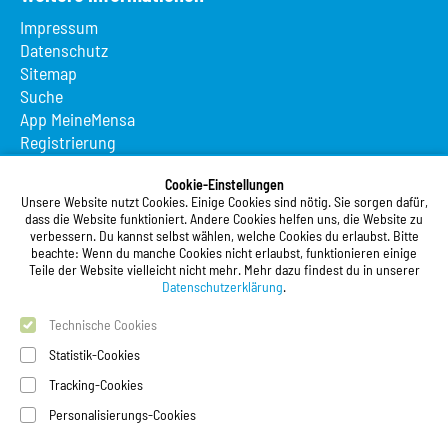
Impressum
Datenschutz
Sitemap
Suche
App MeineMensa
Registrierung
Studierendenwerk Vorderpfalz
Cookie-Einstellungen
Unsere Website nutzt Cookies. Einige Cookies sind nötig. Sie sorgen dafür,
Studierendenwerk Vorderpfalz
dass die Website funktioniert. Andere Cookies helfen uns, die Website zu
verbessern. Du kannst selbst wählen, welche Cookies du erlaubst. Bitte
Anstalt des öffentlichen Rechts
beachte: Wenn du manche Cookies nicht erlaubst, funktionieren einige
Xylanderstraße 17
Teile der Website vielleicht nicht mehr. Mehr dazu findest du in unserer
76829 Landau in der Pfalz
Datenschutzerklärung
.
Technische Cookies
Telefon:
+49 6341 9179 0
Telefax: +49 6341 9179 16
Statistik-Cookies
E-Mail:
info@stw-vp.de
Tracking-Cookies
Personalisierungs-Cookies
Folgt uns auf