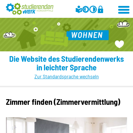
Die Website des Studierendenwerks
in leichter Sprache
Zur Standardsprache wechseln
Zimmer finden (Zimmervermittlung)