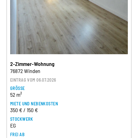
2-Zimmer-Wohnung
76872 Winden
EINTRAG VOM 06.07.2026
GRÖSSE
52 m²
MIETE UND NEBENKOSTEN
350 € / 150 €
STOCKWERK
EG
FREI AB