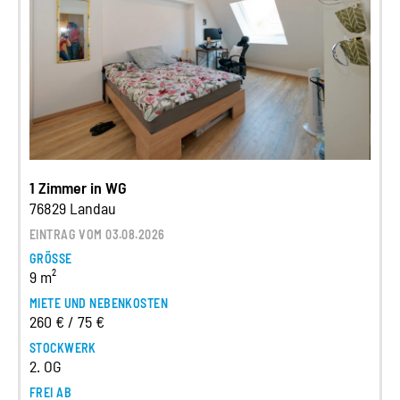
1 Zimmer in WG
76829 Landau
EINTRAG VOM 03.08.2026
GRÖSSE
9 m²
MIETE UND NEBENKOSTEN
260 € / 75 €
STOCKWERK
2. OG
FREI AB