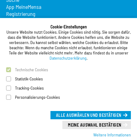
App MeineMensa
Registrierung
Studierendenwerk Vorderpfalz
Cookie-Einstellungen
Unsere Website nutzt Cookies. Einige Cookies sind nötig. Sie sorgen dafür,
Studierendenwerk Vorderpfalz
dass die Website funktioniert. Andere Cookies helfen uns, die Website zu
verbessern. Du kannst selbst wählen, welche Cookies du erlaubst. Bitte
Anstalt des öffentlichen Rechts
beachte: Wenn du manche Cookies nicht erlaubst, funktionieren einige
Xylanderstraße 17
Teile der Website vielleicht nicht mehr. Mehr dazu findest du in unserer
76829 Landau in der Pfalz
Datenschutzerklärung
.
Technische Cookies
Telefon:
+49 6341 9179 0
Telefax: +49 6341 9179 16
Statistik-Cookies
E-Mail:
info@stw-vp.de
Tracking-Cookies
Personalisierungs-Cookies
Folgt uns auf
ALLE AUSWÄHLEN UND BESTÄTIGEN
Deutsch
|
English
Leichte Sprache (Deutsch)
MEINE AUSWAHL BESTÄTIGEN
Weitere Informationen