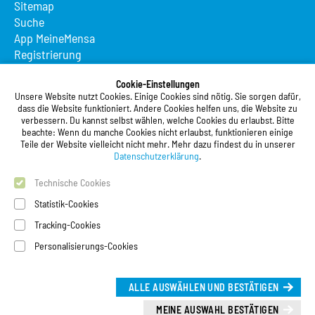
Sitemap
Suche
App MeineMensa
Registrierung
Studierendenwerk Vorderpfalz
Cookie-Einstellungen
Unsere Website nutzt Cookies. Einige Cookies sind nötig. Sie sorgen dafür,
Studierendenwerk Vorderpfalz
dass die Website funktioniert. Andere Cookies helfen uns, die Website zu
verbessern. Du kannst selbst wählen, welche Cookies du erlaubst. Bitte
Anstalt des öffentlichen Rechts
beachte: Wenn du manche Cookies nicht erlaubst, funktionieren einige
Xylanderstraße 17
Teile der Website vielleicht nicht mehr. Mehr dazu findest du in unserer
76829 Landau in der Pfalz
Datenschutzerklärung
.
Technische Cookies
Telefon:
+49 6341 9179 0
Telefax: +49 6341 9179 16
Statistik-Cookies
E-Mail:
info@stw-vp.de
Tracking-Cookies
Personalisierungs-Cookies
Folgt uns auf
ALLE AUSWÄHLEN UND BESTÄTIGEN
Deutsch
|
English
Leichte Sprache (Deutsch)
MEINE AUSWAHL BESTÄTIGEN