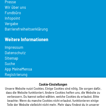
Presse
Wir über uns
Fundbüro
Infopoint
Vergabe
Barrierefreiheitserklärung
Weitere Informationen
Impressum
Datenschutz
Sitemap
Suche
App MeineMensa
Registrierung
Studierendenwerk Vorderpfalz
Cookie-Einstellungen
Unsere Website nutzt Cookies. Einige Cookies sind nötig. Sie sorgen dafür,
Studierendenwerk Vorderpfalz
dass die Website funktioniert. Andere Cookies helfen uns, die Website zu
verbessern. Du kannst selbst wählen, welche Cookies du erlaubst. Bitte
Anstalt des öffentlichen Rechts
beachte: Wenn du manche Cookies nicht erlaubst, funktionieren einige
Xylanderstraße 17
Teile der Website vielleicht nicht mehr. Mehr dazu findest du in unserer