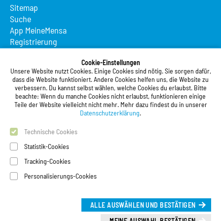
Sitemap
Suche
App MeineMensa
Registrierung
Studierendenwerk Vorderpfalz
Cookie-Einstellungen
Unsere Website nutzt Cookies. Einige Cookies sind nötig. Sie sorgen dafür,
Studierendenwerk Vorderpfalz
dass die Website funktioniert. Andere Cookies helfen uns, die Website zu
verbessern. Du kannst selbst wählen, welche Cookies du erlaubst. Bitte
Anstalt des öffentlichen Rechts
beachte: Wenn du manche Cookies nicht erlaubst, funktionieren einige
Xylanderstraße 17
Teile der Website vielleicht nicht mehr. Mehr dazu findest du in unserer
76829 Landau in der Pfalz
Datenschutzerklärung
.
Technische Cookies
Telefon:
+49 6341 9179 0
Telefax: +49 6341 9179 16
Statistik-Cookies
E-Mail:
info@stw-vp.de
Tracking-Cookies
Personalisierungs-Cookies
Folgt uns auf
ALLE AUSWÄHLEN UND BESTÄTIGEN
Deutsch
|
English
Leichte Sprache (Deutsch)
MEINE AUSWAHL BESTÄTIGEN