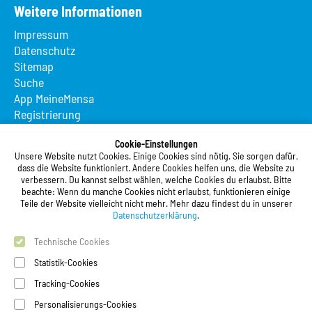
Weitere Informationen
Impressum
Datenschutz
Sitemap
Suche
App MeineMensa
Registrierung
Studierendenwerk Vorderpfalz
Cookie-Einstellungen
Unsere Website nutzt Cookies. Einige Cookies sind nötig. Sie sorgen dafür,
Studierendenwerk Vorderpfalz
dass die Website funktioniert. Andere Cookies helfen uns, die Website zu
verbessern. Du kannst selbst wählen, welche Cookies du erlaubst. Bitte
Anstalt des öffentlichen Rechts
beachte: Wenn du manche Cookies nicht erlaubst, funktionieren einige
Xylanderstraße 17
Teile der Website vielleicht nicht mehr. Mehr dazu findest du in unserer
76829 Landau in der Pfalz
Datenschutzerklärung
.
Technische Cookies
Telefon:
+49 6341 9179 0
Telefax: +49 6341 9179 16
Statistik-Cookies
E-Mail:
info@stw-vp.de
Tracking-Cookies
Personalisierungs-Cookies