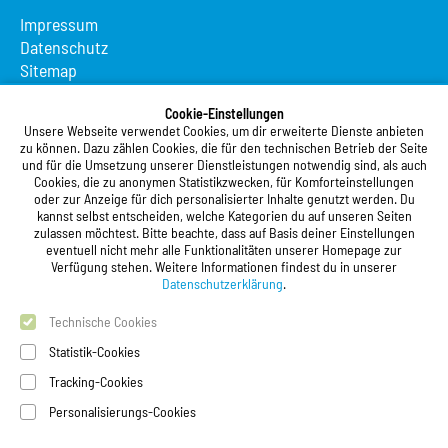
Impressum
Datenschutz
Sitemap
Suche
App MeineMensa
Cookie-Einstellungen
Unsere Webseite verwendet Cookies, um dir erweiterte Dienste anbieten
Registrierung
zu können. Dazu zählen Cookies, die für den technischen Betrieb der Seite
und für die Umsetzung unserer Dienstleistungen notwendig sind, als auch
Studierendenwerk Vorderpfalz
Cookies, die zu anonymen Statistikzwecken, für Komforteinstellungen
oder zur Anzeige für dich personalisierter Inhalte genutzt werden. Du
Studierendenwerk Vorderpfalz
kannst selbst entscheiden, welche Kategorien du auf unseren Seiten
zulassen möchtest. Bitte beachte, dass auf Basis deiner Einstellungen
Anstalt des öffentlichen Rechts
eventuell nicht mehr alle Funktionalitäten unserer Homepage zur
Xylanderstraße 17
Verfügung stehen. Weitere Informationen findest du in unserer
76829 Landau in der Pfalz
Datenschutzerklärung
.
Technische Cookies
Telefon:
+49 6341 9179 0
Telefax: +49 6341 9179 16
Statistik-Cookies
E-Mail:
info@stw-vp.de
Tracking-Cookies
Personalisierungs-Cookies
Folgt uns auf