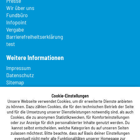
Presse
Wir über uns
Fundbüro
Infopoint
Vergabe
Barrierefreiheitserklärung
test
Weitere Informationen
Impressum
Datenschutz
Sitemap
Suche
App MeineMensa
Cookie-Einstellungen
Unsere Webseite verwendet Cookies, um dir erweiterte Dienste anbieten
Registrierung
zu können. Dazu zählen Cookies, die für den technischen Betrieb der Seite
und für die Umsetzung unserer Dienstleistungen notwendig sind, als auch
Studierendenwerk Vorderpfalz
Cookies, die zu anonymen Statistikzwecken, für Komforteinstellungen
oder zur Anzeige für dich personalisierter Inhalte genutzt werden. Du
Studierendenwerk Vorderpfalz
kannst selbst entscheiden, welche Kategorien du auf unseren Seiten
zulassen möchtest. Bitte beachte, dass auf Basis deiner Einstellungen
Anstalt des öffentlichen Rechts
eventuell nicht mehr alle Funktionalitäten unserer Homepage zur