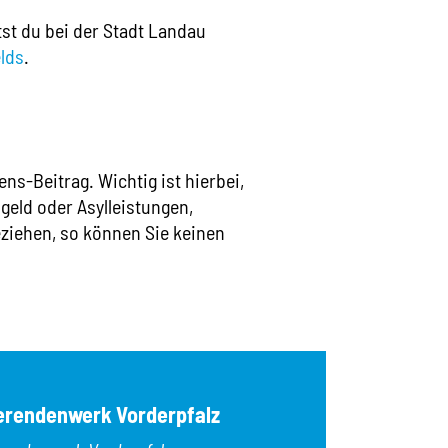
Lu_Finanzielle
Gelatine
OK
st du bei der Stadt Landau
Wo-Finanziell
Gerste
lds
.
Glutenhaltiges
Ld_Beratungss
Hafer
Lu_Beratungss
Haselnüsse
Wo-Beratungs
Kamut
Koffein
Ld_Förderver
Krebstiere
Kita-Feedba
s-Beitrag. Wichtig ist hierbei,
Lamm
Lupinen
MensaKids
geld oder Asylleistungen,
Macadamia
beziehen, so können Sie keinen
Sozialbera
Mandeln
Milch/Laktose
Paranüsse
Pecannüsse
Pistazien
Rindfleisch
Roggen
erendenwerk Vorderpfalz