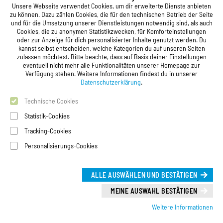
Unsere Webseite verwendet Cookies, um dir erweiterte Dienste anbieten
Registrierung
zu können. Dazu zählen Cookies, die für den technischen Betrieb der Seite
und für die Umsetzung unserer Dienstleistungen notwendig sind, als auch
Studierendenwerk Vorderpfalz
Cookies, die zu anonymen Statistikzwecken, für Komforteinstellungen
oder zur Anzeige für dich personalisierter Inhalte genutzt werden. Du
Studierendenwerk Vorderpfalz
kannst selbst entscheiden, welche Kategorien du auf unseren Seiten
zulassen möchtest. Bitte beachte, dass auf Basis deiner Einstellungen
Anstalt des öffentlichen Rechts
eventuell nicht mehr alle Funktionalitäten unserer Homepage zur
Xylanderstraße 17
Verfügung stehen. Weitere Informationen findest du in unserer
76829 Landau in der Pfalz
Datenschutzerklärung
.
Technische Cookies
Telefon:
+49 6341 9179 0
Telefax: +49 6341 9179 16
Statistik-Cookies
E-Mail:
info@stw-vp.de
Tracking-Cookies
Personalisierungs-Cookies
Folgt uns auf
ALLE AUSWÄHLEN UND BESTÄTIGEN
Deutsch |
English
Leichte Sprache (Deutsch)
MEINE AUSWAHL BESTÄTIGEN
Weitere Informationen