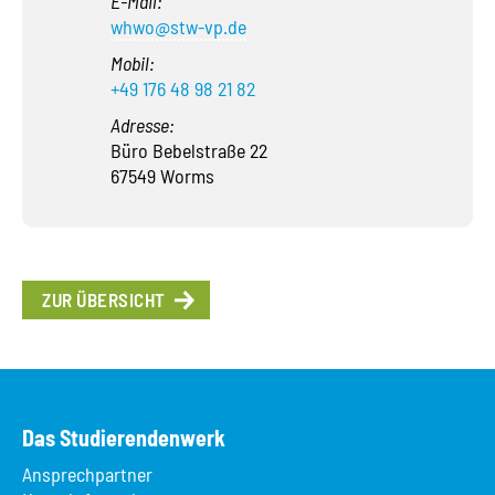
E-Mail:
whwo@stw-vp.de
Mobil:
+49 176 48 98 21 82
Adresse:
Büro Bebelstraße 22
67549 Worms
ZUR ÜBERSICHT
Das Studierendenwerk
Ansprechpartner