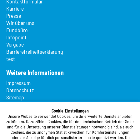
Kontaktformular
Karriere
Presse
Wir über uns
Fundbüro
Infopoint
Vergabe
Barrierefreiheitserklärung
test
Weitere Informationen
Impressum
Datenschutz
Sitemap
Suche
App MeineMensa
Cookie-Einstellungen
Unsere Webseite verwendet Cookies, um dir erweiterte Dienste anbieten
Registrierung
zu können. Dazu zählen Cookies, die für den technischen Betrieb der Seite
und für die Umsetzung unserer Dienstleistungen notwendig sind, als auch
Studierendenwerk Vorderpfalz
Cookies, die zu anonymen Statistikzwecken, für Komforteinstellungen
oder zur Anzeige für dich personalisierter Inhalte genutzt werden. Du