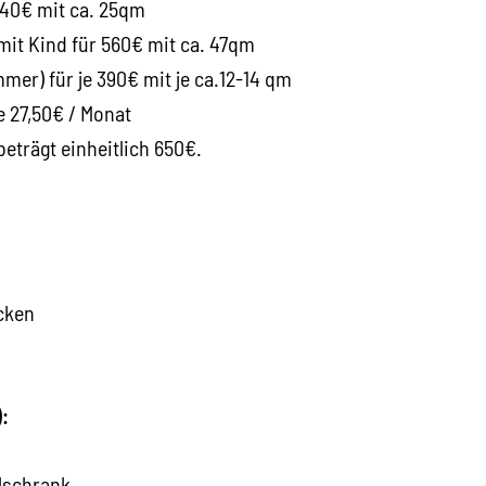
440€ mit ca. 25qm
mit Kind für 560€ mit ca. 47qm
er) für je 390€ mit je ca.12-14 qm
je 27,50€ / Monat
beträgt einheitlich 650€.
cken
:
lschrank