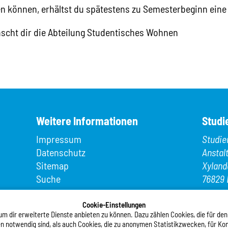
en können, erhältst du spätestens zu Semesterbeginn eine
nscht dir die Abteilung Studentisches Wohnen
Weitere Informationen
Studi
Impressum
Studie
Datenschutz
Anstal
Sitemap
Xyland
Suche
76829 
App MeineMensa
Telefo
Registrierung
Cookie-Einstellungen
Telefax
 dir erweiterte Dienste anbieten zu können. Dazu zählen Cookies, die für den
n notwendig sind, als auch Cookies, die zu anonymen Statistikzwecken, für Kom