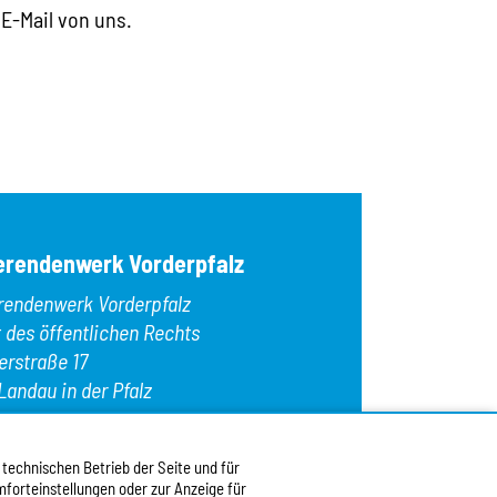
 E-Mail von uns.
erendenwerk Vorderpfalz
rendenwerk Vorderpfalz
t des öffentlichen Rechts
erstraße 17
Landau in der Pfalz
n:
+49 6341 9179 0
: +49 6341 9179 16
 technischen Betrieb der Seite und für
forteinstellungen oder zur Anzeige für