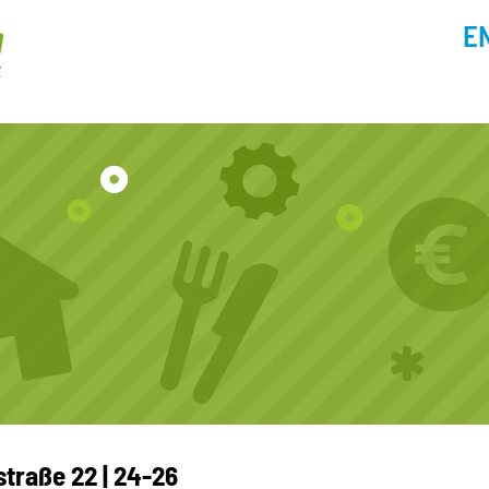
E
raße 22 | 24-26