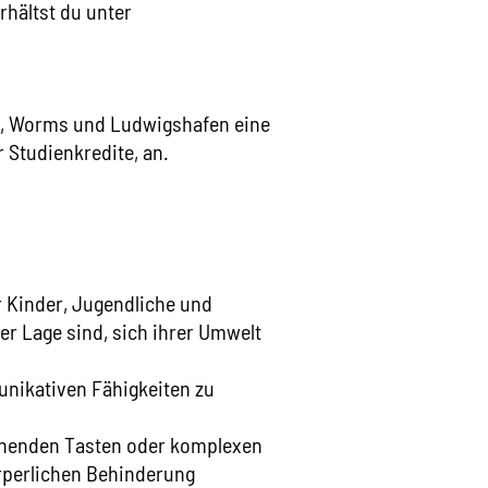
hältst du unter
Lu_Finanzielle
Gelatine
OK
Wo-Finanziell
Gerste
Glutenhaltiges
Ld_Beratungss
Hafer
Lu_Beratungss
Haselnüsse
im, Worms und Ludwigshafen eine
Wo-Beratungs
Kamut
r Studienkredite, an.
Koffein
Ld_Förderver
Krebstiere
Kita-Feedba
Lamm
Lupinen
MensaKids
Macadamia
Sozialbera
Mandeln
Milch/Laktose
r Kinder, Jugendliche und
Paranüsse
Pecannüsse
r Lage sind, sich ihrer Umwelt
Pistazien
Rindfleisch
unikativen Fähigkeiten zu
Roggen
rechenden Tasten oder komplexen
rperlichen Behinderung