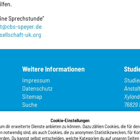
lfen.
line Sprechstunde"
ft@cbs-speyer.de
ellschaft-uk.org
Weitere Informationen
Studi
Impressum
Studie
Datenschutz
Anstal
Sitemap
Xyland
Suche
76829 
App MeineMensa
Telefo
Registrierung
Cookie-Einstellungen
Telefax
 dir erweiterte Dienste anbieten zu können. Dazu zählen Cookies, die für den
n notwendig sind, als auch Cookies, die zu anonymen Statistikzwecken, für Kom
E-Mail
werden. Du kannst selbst entscheiden, welche Kategorien du auf unseren Seiten