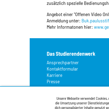
zusätzlich spezielle Bedienungshi
Angebot einer "Offenen Video On
Anmeldung unter:
Buk.paulussti
Mehr Informatonen hier:
www.ges
Das Studierendenwerk
Ansprechpartner
Kontaktformular
Karriere
Presse
Wir über uns
Fundbüro
Unsere Webseite verwendet Cookies, um
Infopoint
die Umsetzung unserer Dienstleistunge
Vergabe
dich personalisierter Inhalte genutzt 