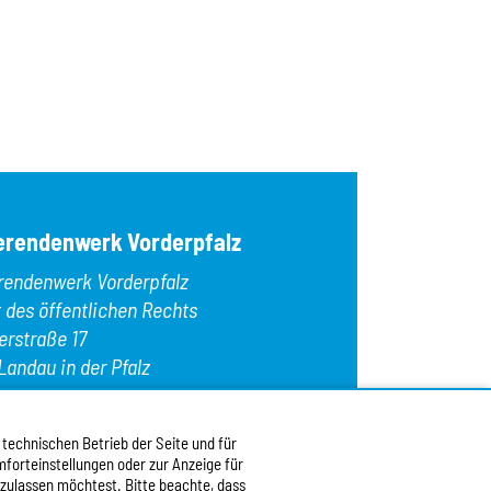
erendenwerk Vorderpfalz
rendenwerk Vorderpfalz
t des öffentlichen Rechts
erstraße 17
Landau in der Pfalz
n:
+49 6341 9179 0
: +49 6341 9179 16
 technischen Betrieb der Seite und für
forteinstellungen oder zur Anzeige für
:
info@stw-vp.de
 zulassen möchtest. Bitte beachte, dass