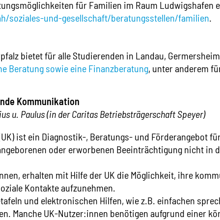
tungsmöglichkeiten für Familien im Raum Ludwigshafen er
/soziales-und-gesellschaft/beratungsstellen/familien
.
falz bietet für alle Studierenden in Landau, Germershe
he Beratung sowie eine Finanzberatung
, unter anderem fü
zende Kommunikation
us u. Paulus (in der Caritas Betriebsträgerschaft Speyer)
K) ist ein Diagnostik-, Beratungs- und Förderangebot fü
angeborenen oder erworbenen Beeinträchtigung nicht in de
nen, erhalten mit Hilfe der UK die Möglichkeit, ihre komm
soziale Kontakte aufzunehmen.
etafeln und elektronischen Hilfen, wie z.B. einfachen sp
en. Manche UK-Nutzer:innen benötigen aufgrund einer kö