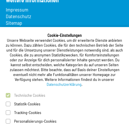
Impressum
Datenschutz
Sitemap
Suche
App MeineMensa
Cookie-Einstellungen
Unsere Webseite verwendet Cookies, um dir erweiterte Dienste anbieten
Registrierung
zu können. Dazu zählen Cookies, die für den technischen Betrieb der Seite
und für die Umsetzung unserer Dienstleistungen notwendig sind, als auch
Studierendenwerk Vorderpfalz
Cookies, die zu anonymen Statistikzwecken, für Komforteinstellungen
oder zur Anzeige für dich personalisierter Inhalte genutzt werden. Du
Studierendenwerk Vorderpfalz
kannst selbst entscheiden, welche Kategorien du auf unseren Seiten
zulassen möchtest. Bitte beachte, dass auf Basis deiner Einstellungen
Anstalt des öffentlichen Rechts
eventuell nicht mehr alle Funktionalitäten unserer Homepage zur
Xylanderstraße 17
Verfügung stehen. Weitere Informationen findest du in unserer
76829 Landau in der Pfalz
Datenschutzerklärung
.
Technische Cookies
Telefon:
+49 6341 9179 0
Telefax: +49 6341 9179 16
Statistik-Cookies
E-Mail:
info@stw-vp.de
Tracking-Cookies
Personalisierungs-Cookies
Folgt uns auf