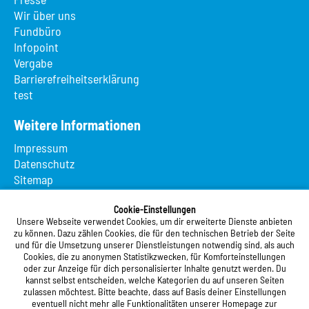
Wir über uns
Fundbüro
Infopoint
Vergabe
Barrierefreiheitserklärung
test
Weitere Informationen
Impressum
Datenschutz
Sitemap
Suche
App MeineMensa
Cookie-Einstellungen
Unsere Webseite verwendet Cookies, um dir erweiterte Dienste anbieten
Registrierung
zu können. Dazu zählen Cookies, die für den technischen Betrieb der Seite
und für die Umsetzung unserer Dienstleistungen notwendig sind, als auch
Studierendenwerk Vorderpfalz
Cookies, die zu anonymen Statistikzwecken, für Komforteinstellungen
oder zur Anzeige für dich personalisierter Inhalte genutzt werden. Du
Studierendenwerk Vorderpfalz
kannst selbst entscheiden, welche Kategorien du auf unseren Seiten
zulassen möchtest. Bitte beachte, dass auf Basis deiner Einstellungen
Anstalt des öffentlichen Rechts
eventuell nicht mehr alle Funktionalitäten unserer Homepage zur