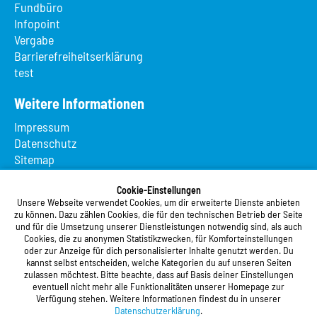
Fundbüro
Infopoint
Vergabe
Barrierefreiheitserklärung
test
Weitere Informationen
Impressum
Datenschutz
Sitemap
Suche
App MeineMensa
Cookie-Einstellungen
Unsere Webseite verwendet Cookies, um dir erweiterte Dienste anbieten
Registrierung
zu können. Dazu zählen Cookies, die für den technischen Betrieb der Seite
und für die Umsetzung unserer Dienstleistungen notwendig sind, als auch
Studierendenwerk Vorderpfalz
Cookies, die zu anonymen Statistikzwecken, für Komforteinstellungen
oder zur Anzeige für dich personalisierter Inhalte genutzt werden. Du
Studierendenwerk Vorderpfalz
kannst selbst entscheiden, welche Kategorien du auf unseren Seiten
zulassen möchtest. Bitte beachte, dass auf Basis deiner Einstellungen
Anstalt des öffentlichen Rechts
eventuell nicht mehr alle Funktionalitäten unserer Homepage zur
Xylanderstraße 17
Verfügung stehen. Weitere Informationen findest du in unserer
76829 Landau in der Pfalz
Datenschutzerklärung
.