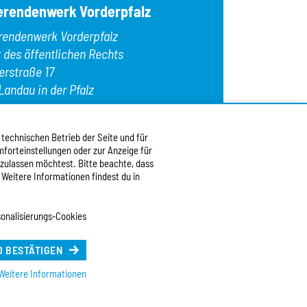
erendenwerk Vorderpfalz
rendenwerk Vorderpfalz
t des öffentlichen Rechts
erstraße 17
Landau in der Pfalz
n:
+49 6341 9179 0
: +49 6341 9179 16
 technischen Betrieb der Seite und für
forteinstellungen oder zur Anzeige für
:
info@stw-vp.de
 zulassen möchtest. Bitte beachte, dass
 Weitere Informationen findest du in
 uns auf
onalisierungs-Cookies
h |
English
e Sprache (Deutsch)
 BESTÄTIGEN
Weitere Informationen