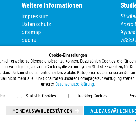
Weitere Informationen
Studi
Impressum
Studie
Datenschutz
Anstal
Sitemap
Xyland
Suche
76829 
App MeineMensa
Telefo
Registrierung
Cookie-Einstellungen
Telefax
 dir erweiterte Dienste anbieten zu können. Dazu zählen Cookies, die für den
n notwendig sind, als auch Cookies, die zu anonymen Statistikzwecken, für Kom
E-Mail
werden. Du kannst selbst entscheiden, welche Kategorien du auf unseren Seiten
tuell nicht mehr alle Funktionalitäten unserer Homepage zur Verfügung stehen.
Folgt
unserer
Datenschutzerklärung
.
ies
Statistik-Cookies
Tracking-Cookies
Pers
Deutsc
Leicht
MEINE AUSWAHL BESTÄTIGEN
ALLE AUSWÄHLEN UND