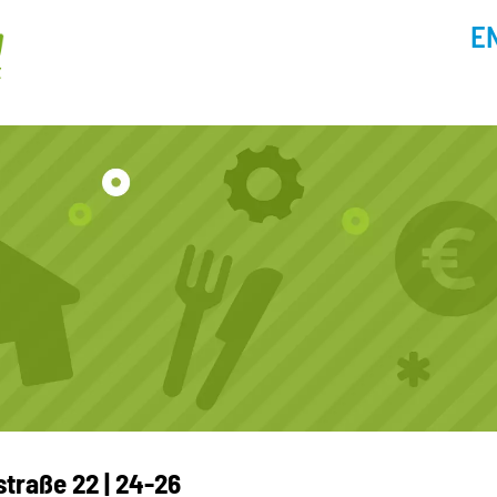
E
raße 22 | 24-26