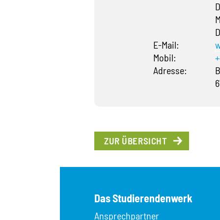
D
M
D
E-Mail:
w
Mobil:
+
Adresse:
B
6
ZUR ÜBERSICHT
Das Studierendenwerk
Ansprechpartner