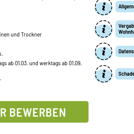
Allgem
Vergabe
Wohnh
nen und Trockner
Datens
s.
gs ab 01.03. und werktags ab 01.09.
Schad
r
ER BEWERBEN