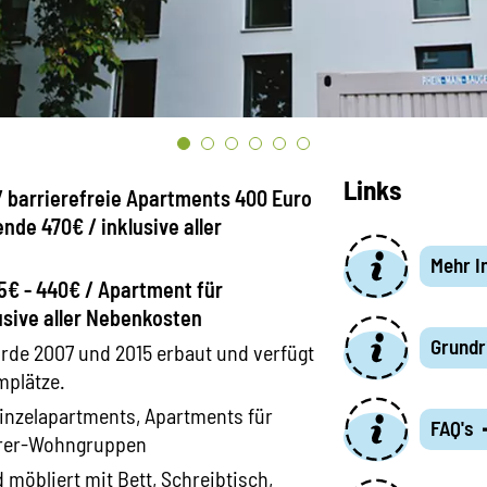
Links
/ barrierefreie Apartments 400 Euro
nde 470€ / inklusive aller
Mehr I
5€ - 440€ / Apartment für
usive aller Nebenkosten
Grundr
urde 2007 und 2015 erbaut und verfügt
mplätze.
inzelapartments, Apartments für
FAQ's
erer-Wohngruppen
 möbliert mit Bett, Schreibtisch,