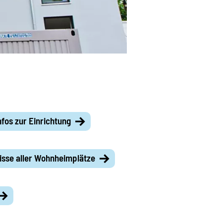
nfos zur Einrichtung
isse aller Wohnheimplätze