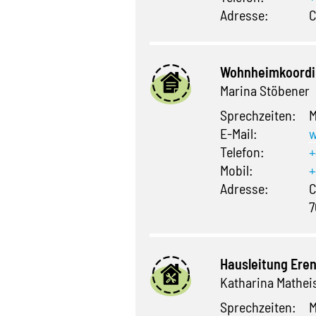
Adresse:
C
Wohnheimkoordi
Marina Stöbener
Sprechzeiten:
M
E-Mail:
w
Telefon:
+
Mobil:
+
Adresse:
C
7
Hausleitung Ere
Katharina Mathei
Sprechzeiten:
M