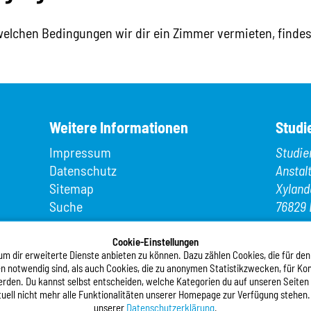
welchen Bedingungen wir dir ein Zimmer vermieten, findes
Weitere Informationen
Studi
Impressum
Studie
Datenschutz
Anstal
Sitemap
Xyland
Suche
76829 
App MeineMensa
Telefo
Registrierung
Cookie-Einstellungen
Telefax
 dir erweiterte Dienste anbieten zu können. Dazu zählen Cookies, die für den
n notwendig sind, als auch Cookies, die zu anonymen Statistikzwecken, für Kom
E-Mail
werden. Du kannst selbst entscheiden, welche Kategorien du auf unseren Seiten
tuell nicht mehr alle Funktionalitäten unserer Homepage zur Verfügung stehen.
unserer
Datenschutzerklärung
.