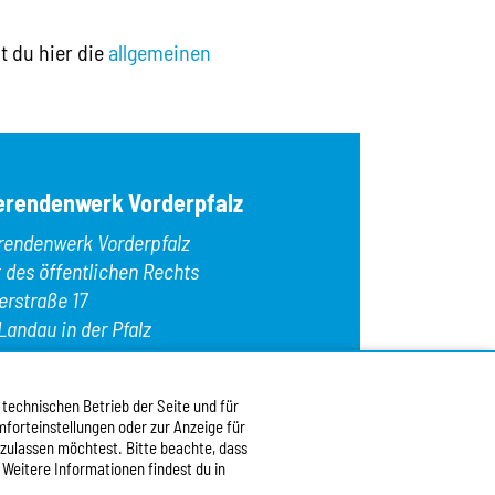
FAQs
Gelatine
OK
Tipps zur
Gerste
t du hier die
allgemeinen
Glutenhaltiges
Private Z
Hafer
Wohnheim
Haselnüsse
Kamut
Koffein
Krebstiere
erendenwerk Vorderpfalz
Lamm
Lupinen
rendenwerk Vorderpfalz
Macadamia
Mandeln
t des öffentlichen Rechts
Milch/Laktose
erstraße 17
Paranüsse
Landau in der Pfalz
Pecannüsse
Pistazien
Rindfleisch
n:
+49 6341 9179 0
Roggen
: +49 6341 9179 16
 technischen Betrieb der Seite und für
forteinstellungen oder zur Anzeige für
:
info@stw-vp.de
 zulassen möchtest. Bitte beachte, dass
 Weitere Informationen findest du in