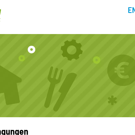
E
ngungen