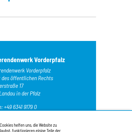
OK
erendenwerk Vorderpfalz
rendenwerk Vorderpfalz
t des öffentlichen Rechts
erstraße 17
Landau in der Pfalz
n:
+49 6341 9179 0
: +49 6341 9179 16
:
info@stw-vp.de
 Cookies helfen uns, die Website zu
ubst, funktionieren einige Teile der