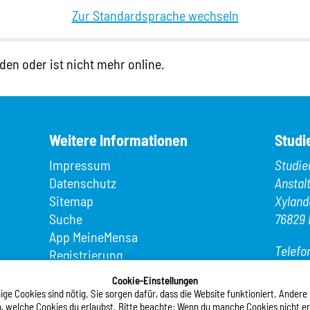
Zur Standardsprache wechseln
den oder ist nicht mehr online.
Weitere Informationen
Studi
Impressum
Studie
Datenschutz
Anstal
Sitemap
Xyland
Suche
76829 
App MeineMensa
Telefo
Registrierung
Telefax
Cookie-Einstellungen
E-Mail
ge Cookies sind nötig. Sie sorgen dafür, dass die Website funktioniert. Andere
, welche Cookies du erlaubst. Bitte beachte: Wenn du manche Cookies nicht erla