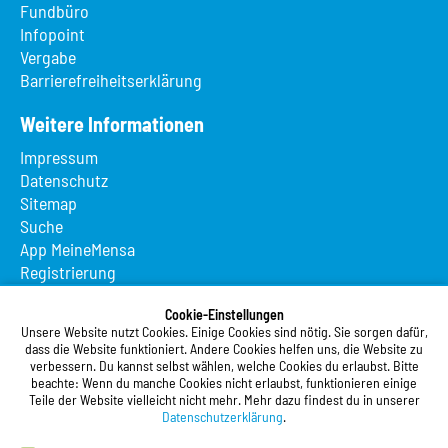
Fundbüro
Infopoint
Vergabe
Barrierefreiheitserklärung
Weitere Informationen
Impressum
Datenschutz
Sitemap
Suche
App MeineMensa
Registrierung
Studierendenwerk Vorderpfalz
Cookie-Einstellungen
Unsere Website nutzt Cookies. Einige Cookies sind nötig. Sie sorgen dafür,
Studierendenwerk Vorderpfalz
dass die Website funktioniert. Andere Cookies helfen uns, die Website zu
verbessern. Du kannst selbst wählen, welche Cookies du erlaubst. Bitte
Anstalt des öffentlichen Rechts
beachte: Wenn du manche Cookies nicht erlaubst, funktionieren einige
Xylanderstraße 17
Teile der Website vielleicht nicht mehr. Mehr dazu findest du in unserer
76829 Landau in der Pfalz
Datenschutzerklärung
.