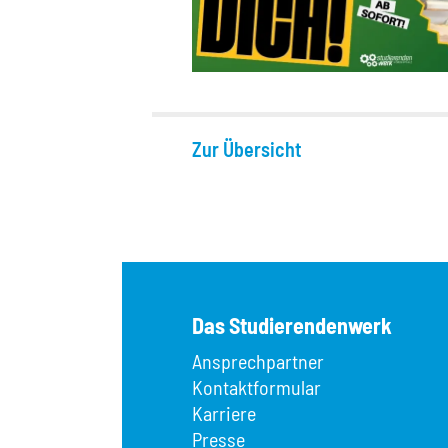
Zur Übersicht
Das Studierendenwerk
Ansprechpartner
Kontaktformular
Karriere
Presse