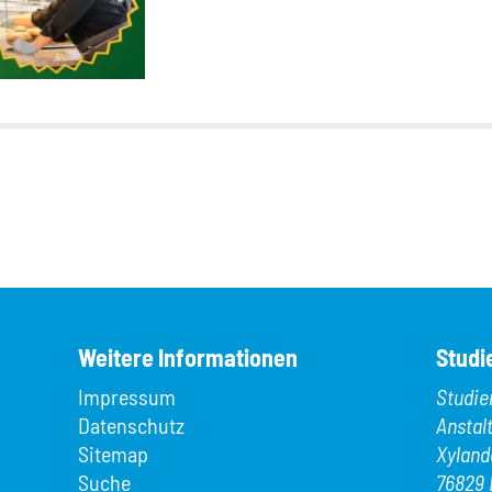
Weitere Informationen
Studi
Impressum
Studie
Datenschutz
Anstal
Sitemap
Xyland
Suche
76829 