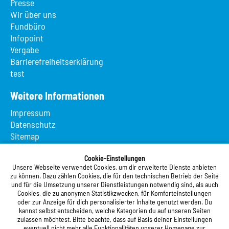
Presse
Wir über uns
Fundbüro
Infopoint
Vergabe
Barrierefreiheitserklärung
test
Weitere Informationen
Impressum
Datenschutz
Sitemap
Suche
App MeineMensa
Cookie-Einstellungen
Unsere Webseite verwendet Cookies, um dir erweiterte Dienste anbieten
Registrierung
zu können. Dazu zählen Cookies, die für den technischen Betrieb der Seite
und für die Umsetzung unserer Dienstleistungen notwendig sind, als auch
Studierendenwerk Vorderpfalz
Cookies, die zu anonymen Statistikzwecken, für Komforteinstellungen
oder zur Anzeige für dich personalisierter Inhalte genutzt werden. Du
Studierendenwerk Vorderpfalz
kannst selbst entscheiden, welche Kategorien du auf unseren Seiten
zulassen möchtest. Bitte beachte, dass auf Basis deiner Einstellungen
Anstalt des öffentlichen Rechts
eventuell nicht mehr alle Funktionalitäten unserer Homepage zur