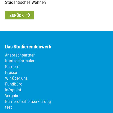
Studentisches Wohnen
ZURÜCK
Das Studierendenwerk
Ansprechpartner
Kontaktformular
Karriere
Presse
Wir über uns
Fundbüro
Infopoint
Vergabe
Barrierefreiheitserklärung
test