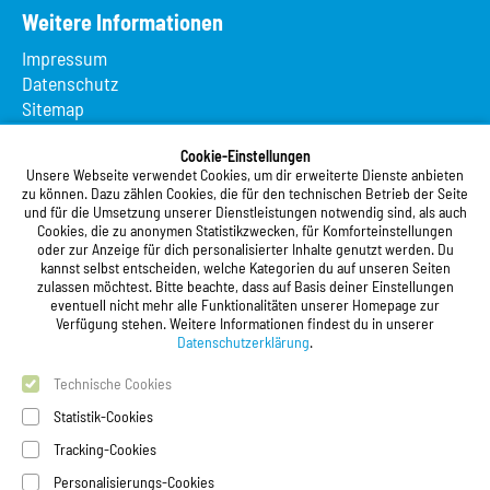
Weitere Informationen
Impressum
Datenschutz
Sitemap
Suche
Cookie-Einstellungen
App MeineMensa
Unsere Webseite verwendet Cookies, um dir erweiterte Dienste anbieten
Registrierung
zu können. Dazu zählen Cookies, die für den technischen Betrieb der Seite
und für die Umsetzung unserer Dienstleistungen notwendig sind, als auch
Studierendenwerk Vorderpfalz
Cookies, die zu anonymen Statistikzwecken, für Komforteinstellungen
oder zur Anzeige für dich personalisierter Inhalte genutzt werden. Du
Studierendenwerk Vorderpfalz
kannst selbst entscheiden, welche Kategorien du auf unseren Seiten
zulassen möchtest. Bitte beachte, dass auf Basis deiner Einstellungen
Anstalt des öffentlichen Rechts
eventuell nicht mehr alle Funktionalitäten unserer Homepage zur
Xylanderstraße 17
Verfügung stehen. Weitere Informationen findest du in unserer
76829 Landau in der Pfalz
Datenschutzerklärung
.
Technische Cookies
Telefon:
+49 6341 9179 0
Telefax: +49 6341 9179 16
Statistik-Cookies
E-Mail:
info@stw-vp.de
Tracking-Cookies
Personalisierungs-Cookies