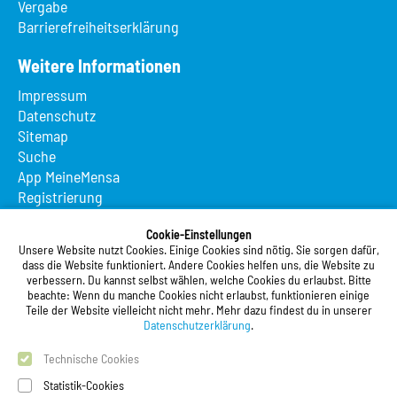
Vergabe
Barrierefreiheitserklärung
Weitere Informationen
Impressum
Datenschutz
Sitemap
Suche
App MeineMensa
Registrierung
Studierendenwerk Vorderpfalz
Cookie-Einstellungen
Unsere Website nutzt Cookies. Einige Cookies sind nötig. Sie sorgen dafür,
Studierendenwerk Vorderpfalz
dass die Website funktioniert. Andere Cookies helfen uns, die Website zu
verbessern. Du kannst selbst wählen, welche Cookies du erlaubst. Bitte
Anstalt des öffentlichen Rechts
beachte: Wenn du manche Cookies nicht erlaubst, funktionieren einige
Xylanderstraße 17
Teile der Website vielleicht nicht mehr. Mehr dazu findest du in unserer
76829 Landau in der Pfalz
Datenschutzerklärung
.
Technische Cookies
Telefon:
+49 6341 9179 0
Telefax: +49 6341 9179 16
Statistik-Cookies