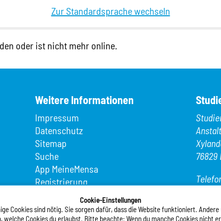
Zur Standardsprache wechseln
den oder ist nicht mehr online.
Weitere Informationen
Studi
Impressum
Studie
Datenschutz
Anstal
Sitemap
Xyland
Suche
76829 
App MeineMensa
Telefo
Registrierung
Telefax
Cookie-Einstellungen
E-Mail
ge Cookies sind nötig. Sie sorgen dafür, dass die Website funktioniert. Andere
, welche Cookies du erlaubst. Bitte beachte: Wenn du manche Cookies nicht erla