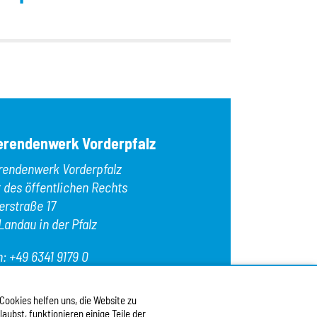
OK
erendenwerk Vorderpfalz
rendenwerk Vorderpfalz
t des öffentlichen Rechts
erstraße 17
Landau in der Pfalz
n:
+49 6341 9179 0
: +49 6341 9179 16
:
info@stw-vp.de
 Cookies helfen uns, die Website zu
ubst, funktionieren einige Teile der