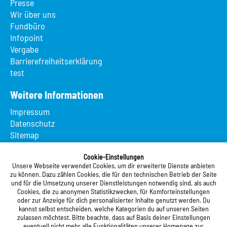
Presse
Wir über uns
Fundbüro
Infopoint
Vergabe
Barrierefreiheitserklärung
test
Weitere Informationen
Impressum
Datenschutz
Sitemap
Suche
App MeineMensa
Cookie-Einstellungen
Unsere Webseite verwendet Cookies, um dir erweiterte Dienste anbieten
Registrierung
zu können. Dazu zählen Cookies, die für den technischen Betrieb der Seite
und für die Umsetzung unserer Dienstleistungen notwendig sind, als auch
Studierendenwerk Vorderpfalz
Cookies, die zu anonymen Statistikzwecken, für Komforteinstellungen
oder zur Anzeige für dich personalisierter Inhalte genutzt werden. Du
Studierendenwerk Vorderpfalz
kannst selbst entscheiden, welche Kategorien du auf unseren Seiten
zulassen möchtest. Bitte beachte, dass auf Basis deiner Einstellungen
Anstalt des öffentlichen Rechts
eventuell nicht mehr alle Funktionalitäten unserer Homepage zur