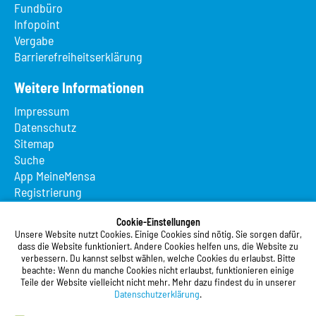
Fundbüro
Infopoint
Vergabe
Barrierefreiheitserklärung
Weitere Informationen
Impressum
Datenschutz
Sitemap
Suche
App MeineMensa
Registrierung
Studierendenwerk Vorderpfalz
Cookie-Einstellungen
Unsere Website nutzt Cookies. Einige Cookies sind nötig. Sie sorgen dafür,
Studierendenwerk Vorderpfalz
dass die Website funktioniert. Andere Cookies helfen uns, die Website zu
verbessern. Du kannst selbst wählen, welche Cookies du erlaubst. Bitte
Anstalt des öffentlichen Rechts
beachte: Wenn du manche Cookies nicht erlaubst, funktionieren einige
Xylanderstraße 17
Teile der Website vielleicht nicht mehr. Mehr dazu findest du in unserer
76829 Landau in der Pfalz
Datenschutzerklärung
.