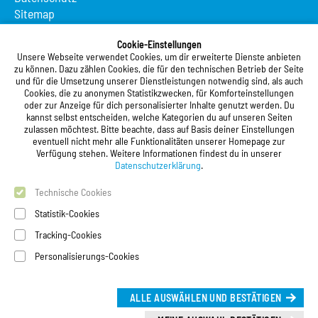
Sitemap
Suche
Cookie-Einstellungen
App MeineMensa
Unsere Webseite verwendet Cookies, um dir erweiterte Dienste anbieten
Registrierung
zu können. Dazu zählen Cookies, die für den technischen Betrieb der Seite
und für die Umsetzung unserer Dienstleistungen notwendig sind, als auch
Studierendenwerk Vorderpfalz
Cookies, die zu anonymen Statistikzwecken, für Komforteinstellungen
oder zur Anzeige für dich personalisierter Inhalte genutzt werden. Du
Studierendenwerk Vorderpfalz
kannst selbst entscheiden, welche Kategorien du auf unseren Seiten
zulassen möchtest. Bitte beachte, dass auf Basis deiner Einstellungen
Anstalt des öffentlichen Rechts
eventuell nicht mehr alle Funktionalitäten unserer Homepage zur
Xylanderstraße 17
Verfügung stehen. Weitere Informationen findest du in unserer
76829 Landau in der Pfalz
Datenschutzerklärung
.
Technische Cookies
Telefon:
+49 6341 9179 0
Telefax: +49 6341 9179 16
Statistik-Cookies
E-Mail:
info@stw-vp.de
Tracking-Cookies
Personalisierungs-Cookies
Folgt uns auf
ALLE AUSWÄHLEN UND BESTÄTIGEN
Deutsch |
English