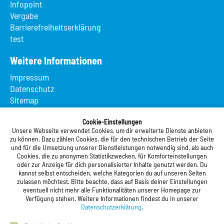
Infopoint
Vergabe
Barrierefreiheitserklärung
test
Weitere Informationen
Impressum
Datenschutz
Sitemap
Suche
App MeineMensa
Cookie-Einstellungen
Unsere Webseite verwendet Cookies, um dir erweiterte Dienste anbieten
Registrierung
zu können. Dazu zählen Cookies, die für den technischen Betrieb der Seite
und für die Umsetzung unserer Dienstleistungen notwendig sind, als auch
Studierendenwerk Vorderpfalz
Cookies, die zu anonymen Statistikzwecken, für Komforteinstellungen
oder zur Anzeige für dich personalisierter Inhalte genutzt werden. Du
Studierendenwerk Vorderpfalz
kannst selbst entscheiden, welche Kategorien du auf unseren Seiten
zulassen möchtest. Bitte beachte, dass auf Basis deiner Einstellungen
Anstalt des öffentlichen Rechts
eventuell nicht mehr alle Funktionalitäten unserer Homepage zur
Xylanderstraße 17
Verfügung stehen. Weitere Informationen findest du in unserer
76829 Landau in der Pfalz
Datenschutzerklärung
.