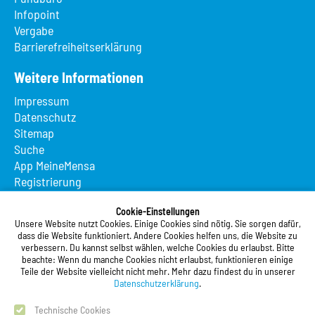
Infopoint
Vergabe
Barrierefreiheitserklärung
Weitere Informationen
Impressum
Datenschutz
Sitemap
Suche
App MeineMensa
Registrierung
Studierendenwerk Vorderpfalz
Cookie-Einstellungen
Unsere Website nutzt Cookies. Einige Cookies sind nötig. Sie sorgen dafür,
Studierendenwerk Vorderpfalz
dass die Website funktioniert. Andere Cookies helfen uns, die Website zu
verbessern. Du kannst selbst wählen, welche Cookies du erlaubst. Bitte
Anstalt des öffentlichen Rechts
beachte: Wenn du manche Cookies nicht erlaubst, funktionieren einige
Xylanderstraße 17
Teile der Website vielleicht nicht mehr. Mehr dazu findest du in unserer
76829 Landau in der Pfalz
Datenschutzerklärung
.
Technische Cookies
Telefon:
+49 6341 9179 0