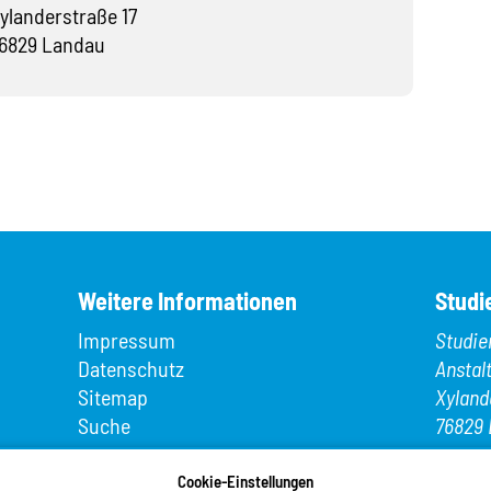
ylanderstraße 17
6829 Landau
Weitere Informationen
Studi
Impressum
Studie
Datenschutz
Anstal
Sitemap
Xyland
Suche
76829 
App MeineMensa
Telefo
Registrierung
Cookie-Einstellungen