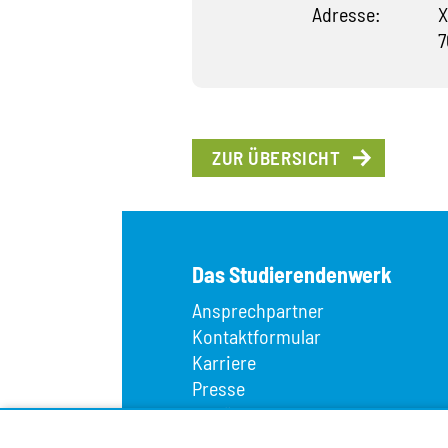
Adresse:
X
7
ZUR ÜBERSICHT
Das Studierendenwerk
Ansprechpartner
Kontaktformular
Karriere
Presse
Wir über uns
Fundbüro