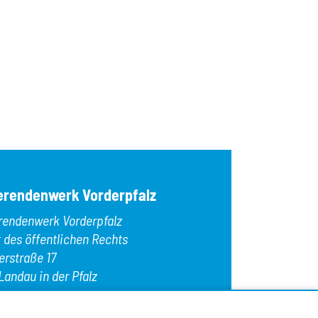
erendenwerk Vorderpfalz
rendenwerk Vorderpfalz
t des öffentlichen Rechts
erstraße 17
Landau in der Pfalz
n:
+49 6341 9179 0