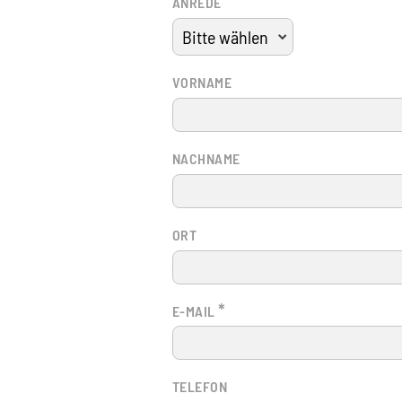
ANREDE
VORNAME
NACHNAME
ORT
*
E-MAIL
TELEFON