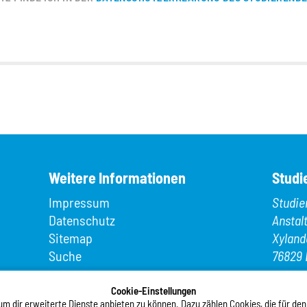
Weitere Informationen
Studi
Impressum
Studie
Datenschutz
Anstal
Sitemap
Xyland
Suche
76829 
App MeineMensa
Telefo
Registrierung
Cookie-Einstellungen
Telefax
 dir erweiterte Dienste anbieten zu können. Dazu zählen Cookies, die für den