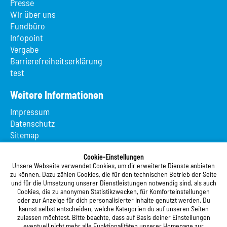
Presse
Wir über uns
Fundbüro
Infopoint
Vergabe
Barrierefreiheitserklärung
test
Weitere Informationen
Impressum
Datenschutz
Sitemap
Suche
App MeineMensa
Cookie-Einstellungen
Unsere Webseite verwendet Cookies, um dir erweiterte Dienste anbieten
Registrierung
zu können. Dazu zählen Cookies, die für den technischen Betrieb der Seite
und für die Umsetzung unserer Dienstleistungen notwendig sind, als auch
Studierendenwerk Vorderpfalz
Cookies, die zu anonymen Statistikzwecken, für Komforteinstellungen
oder zur Anzeige für dich personalisierter Inhalte genutzt werden. Du
Studierendenwerk Vorderpfalz
kannst selbst entscheiden, welche Kategorien du auf unseren Seiten
zulassen möchtest. Bitte beachte, dass auf Basis deiner Einstellungen
Anstalt des öffentlichen Rechts
eventuell nicht mehr alle Funktionalitäten unserer Homepage zur