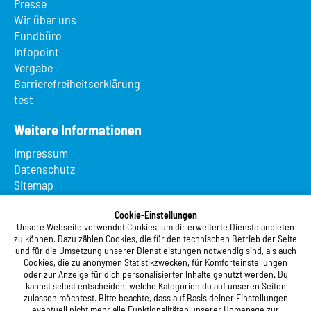
Presse
Wir über uns
Fundbüro
Infopoint
Vergabe
Barrierefreiheitserklärung
test
Weitere Informationen
Impressum
Datenschutz
Sitemap
Suche
App MeineMensa
Cookie-Einstellungen
Unsere Webseite verwendet Cookies, um dir erweiterte Dienste anbieten
Registrierung
zu können. Dazu zählen Cookies, die für den technischen Betrieb der Seite
und für die Umsetzung unserer Dienstleistungen notwendig sind, als auch
Studierendenwerk Vorderpfalz
Cookies, die zu anonymen Statistikzwecken, für Komforteinstellungen
oder zur Anzeige für dich personalisierter Inhalte genutzt werden. Du
Studierendenwerk Vorderpfalz
kannst selbst entscheiden, welche Kategorien du auf unseren Seiten
zulassen möchtest. Bitte beachte, dass auf Basis deiner Einstellungen
Anstalt des öffentlichen Rechts
eventuell nicht mehr alle Funktionalitäten unserer Homepage zur