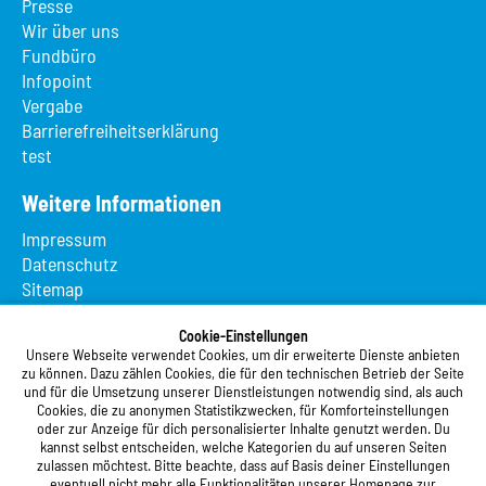
Presse
Wir über uns
Fundbüro
Infopoint
Vergabe
Barrierefreiheitserklärung
test
Weitere Informationen
Impressum
Datenschutz
Sitemap
Suche
App MeineMensa
Cookie-Einstellungen
Unsere Webseite verwendet Cookies, um dir erweiterte Dienste anbieten
Registrierung
zu können. Dazu zählen Cookies, die für den technischen Betrieb der Seite
und für die Umsetzung unserer Dienstleistungen notwendig sind, als auch
Studierendenwerk Vorderpfalz
Cookies, die zu anonymen Statistikzwecken, für Komforteinstellungen
oder zur Anzeige für dich personalisierter Inhalte genutzt werden. Du
Studierendenwerk Vorderpfalz
kannst selbst entscheiden, welche Kategorien du auf unseren Seiten
zulassen möchtest. Bitte beachte, dass auf Basis deiner Einstellungen
Anstalt des öffentlichen Rechts
eventuell nicht mehr alle Funktionalitäten unserer Homepage zur