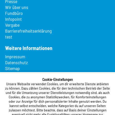
Presse
Wir über uns
Fundbüro
Infopoint
Vergabe
Barrierefreiheitserklärung
test
Weitere Informationen
Impressum
Datenschutz
Sitemap
Suche
App MeineMensa
Cookie-Einstellungen
Unsere Webseite verwendet Cookies, um dir erweiterte Dienste anbieten
Registrierung
zu können. Dazu zählen Cookies, die für den technischen Betrieb der Seite
und für die Umsetzung unserer Dienstleistungen notwendig sind, als auch
Studierendenwerk Vorderpfalz
Cookies, die zu anonymen Statistikzwecken, für Komforteinstellungen
oder zur Anzeige für dich personalisierter Inhalte genutzt werden. Du
Studierendenwerk Vorderpfalz
kannst selbst entscheiden, welche Kategorien du auf unseren Seiten
zulassen möchtest. Bitte beachte, dass auf Basis deiner Einstellungen
Anstalt des öffentlichen Rechts
eventuell nicht mehr alle Funktionalitäten unserer Homepage zur