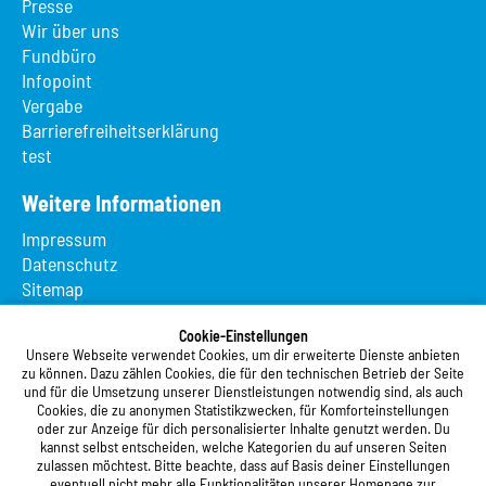
Presse
Wir über uns
Fundbüro
Infopoint
Vergabe
Barrierefreiheitserklärung
test
Weitere Informationen
Impressum
Datenschutz
Sitemap
Suche
App MeineMensa
Cookie-Einstellungen
Unsere Webseite verwendet Cookies, um dir erweiterte Dienste anbieten
Registrierung
zu können. Dazu zählen Cookies, die für den technischen Betrieb der Seite
und für die Umsetzung unserer Dienstleistungen notwendig sind, als auch
Studierendenwerk Vorderpfalz
Cookies, die zu anonymen Statistikzwecken, für Komforteinstellungen
oder zur Anzeige für dich personalisierter Inhalte genutzt werden. Du
Studierendenwerk Vorderpfalz
kannst selbst entscheiden, welche Kategorien du auf unseren Seiten
zulassen möchtest. Bitte beachte, dass auf Basis deiner Einstellungen
Anstalt des öffentlichen Rechts
eventuell nicht mehr alle Funktionalitäten unserer Homepage zur