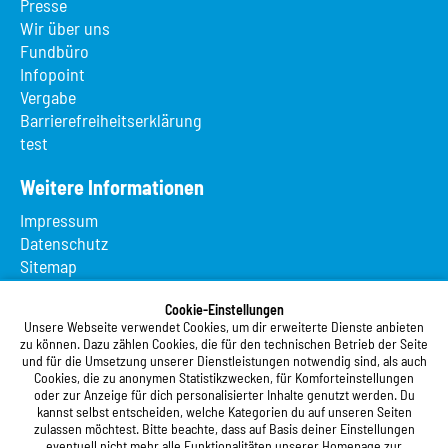
Presse
Wir über uns
Fundbüro
Infopoint
Vergabe
Barrierefreiheitserklärung
test
Weitere Informationen
Impressum
Datenschutz
Sitemap
Suche
App MeineMensa
Cookie-Einstellungen
Unsere Webseite verwendet Cookies, um dir erweiterte Dienste anbieten
Registrierung
zu können. Dazu zählen Cookies, die für den technischen Betrieb der Seite
und für die Umsetzung unserer Dienstleistungen notwendig sind, als auch
Studierendenwerk Vorderpfalz
Cookies, die zu anonymen Statistikzwecken, für Komforteinstellungen
oder zur Anzeige für dich personalisierter Inhalte genutzt werden. Du
Studierendenwerk Vorderpfalz
kannst selbst entscheiden, welche Kategorien du auf unseren Seiten
zulassen möchtest. Bitte beachte, dass auf Basis deiner Einstellungen
Anstalt des öffentlichen Rechts
eventuell nicht mehr alle Funktionalitäten unserer Homepage zur