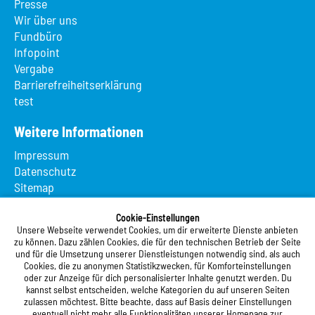
Presse
Wir über uns
Fundbüro
Infopoint
Vergabe
Barrierefreiheitserklärung
test
Weitere Informationen
Impressum
Datenschutz
Sitemap
Suche
App MeineMensa
Cookie-Einstellungen
Unsere Webseite verwendet Cookies, um dir erweiterte Dienste anbieten
Registrierung
zu können. Dazu zählen Cookies, die für den technischen Betrieb der Seite
und für die Umsetzung unserer Dienstleistungen notwendig sind, als auch
Studierendenwerk Vorderpfalz
Cookies, die zu anonymen Statistikzwecken, für Komforteinstellungen
oder zur Anzeige für dich personalisierter Inhalte genutzt werden. Du
Studierendenwerk Vorderpfalz
kannst selbst entscheiden, welche Kategorien du auf unseren Seiten
zulassen möchtest. Bitte beachte, dass auf Basis deiner Einstellungen
Anstalt des öffentlichen Rechts
eventuell nicht mehr alle Funktionalitäten unserer Homepage zur