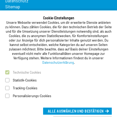
Datenschutz
Sitemap
Suche
App MeineMensa
Cookie-Einstellungen
Unsere Webseite verwendet Cookies, um dir erweiterte Dienste anbieten
Registrierung
zu können. Dazu zählen Cookies, die für den technischen Betrieb der Seite
und für die Umsetzung unserer Dienstleistungen notwendig sind, als auch
Studierendenwerk Vorderpfalz
Cookies, die zu anonymen Statistikzwecken, für Komforteinstellungen
oder zur Anzeige für dich personalisierter Inhalte genutzt werden. Du
Studierendenwerk Vorderpfalz
kannst selbst entscheiden, welche Kategorien du auf unseren Seiten
zulassen möchtest. Bitte beachte, dass auf Basis deiner Einstellungen
Anstalt des öffentlichen Rechts
eventuell nicht mehr alle Funktionalitäten unserer Homepage zur
Xylanderstraße 17
Verfügung stehen. Weitere Informationen findest du in unserer
76829 Landau in der Pfalz
Datenschutzerklärung
.
Technische Cookies
Telefon:
+49 6341 9179 0
Telefax: +49 6341 9179 16
Statistik-Cookies
E-Mail:
info@stw-vp.de
Tracking-Cookies
Personalisierungs-Cookies
Folgt uns auf
ALLE AUSWÄHLEN UND BESTÄTIGEN
Deutsch |
English