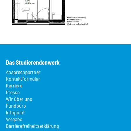
Das Studierendenwerk
Ansprechpartner
Kontaktformular
Karriere
Presse
Wir über uns
Fundbüro
Infopoint
Vergabe
Barrierefreiheitserklärung