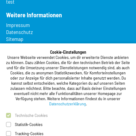
test
Weitere Informationen
Impressum
Datenschutz
Sitemap
Suche
Cookie-Einstellungen
App MeineMensa
Unsere Webseite verwendet Cookies, um dir erweiterte Dienste anbieten
Registrierung
zu können. Dazu zählen Cookies, die für den technischen Betrieb der Seite
und für die Umsetzung unserer Dienstleistungen notwendig sind, als auch
Studierendenwerk Vorderpfalz
Cookies, die zu anonymen Statistikzwecken, für Komforteinstellungen
oder zur Anzeige für dich personalisierter Inhalte genutzt werden. Du
Studierendenwerk Vorderpfalz
kannst selbst entscheiden, welche Kategorien du auf unseren Seiten
zulassen möchtest. Bitte beachte, dass auf Basis deiner Einstellungen
Anstalt des öffentlichen Rechts
eventuell nicht mehr alle Funktionalitäten unserer Homepage zur
Xylanderstraße 17
Verfügung stehen. Weitere Informationen findest du in unserer
76829 Landau in der Pfalz
Datenschutzerklärung
.
Technische Cookies
Telefon:
+49 6341 9179 0
Telefax: +49 6341 9179 16
Statistik-Cookies
E-Mail:
info@stw-vp.de
Tracking-Cookies