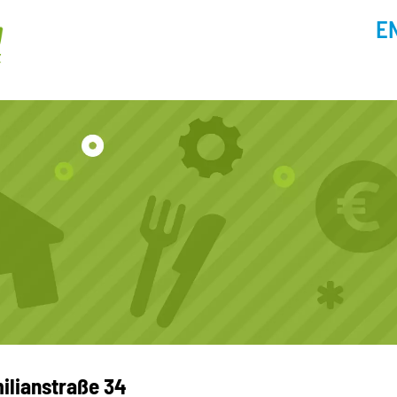
E
lianstraße 34