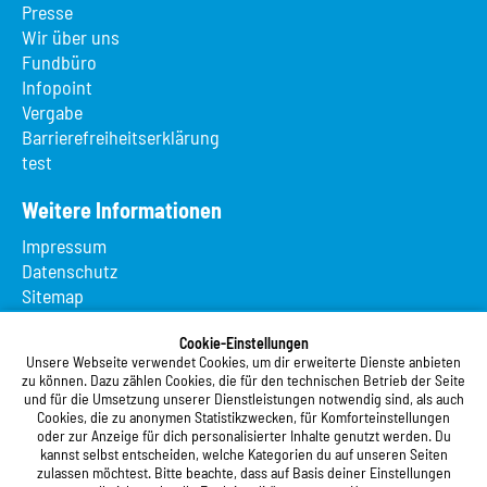
Presse
Wir über uns
Fundbüro
Infopoint
Vergabe
Barrierefreiheitserklärung
test
Weitere Informationen
Impressum
Datenschutz
Sitemap
Suche
App MeineMensa
Cookie-Einstellungen
Unsere Webseite verwendet Cookies, um dir erweiterte Dienste anbieten
Registrierung
zu können. Dazu zählen Cookies, die für den technischen Betrieb der Seite
und für die Umsetzung unserer Dienstleistungen notwendig sind, als auch
Studierendenwerk Vorderpfalz
Cookies, die zu anonymen Statistikzwecken, für Komforteinstellungen
oder zur Anzeige für dich personalisierter Inhalte genutzt werden. Du
Studierendenwerk Vorderpfalz
kannst selbst entscheiden, welche Kategorien du auf unseren Seiten
zulassen möchtest. Bitte beachte, dass auf Basis deiner Einstellungen
Anstalt des öffentlichen Rechts