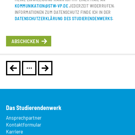
KOMMUNIKATION@STW-VP.DE
JEDERZEIT WIDERRUFEN.
INFORMATIONEN ZUM DATENSCHUTZ FINDE ICH IN DER
DATENSCHUTZERKLÄRUNG DES STUDIERENDENWERKS
.
Das Studierendenwerk
Ansprechpartner
Kontaktformular
Karriere