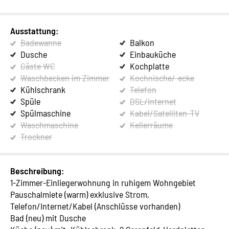
Ausstattung:
Badewanne
Balkon
Dusche
Einbauküche
Gäste WC
Kochplatte
Waschbecken im Zimmer
Kochnische/-ecke
Kühlschrank
Telefon
Spüle
DSL/Internet
Spülmaschine
Kabel/Satelliten-TV
Waschmaschine
Kellerräume
Trockner
Beschreibung:
1-Zimmer-Einliegerwohnung in ruhigem Wohngebiet
Pauschalmiete (warm) exklusive Strom,
Telefon/Internet/Kabel (Anschlüsse vorhanden)
Bad (neu) mit Dusche