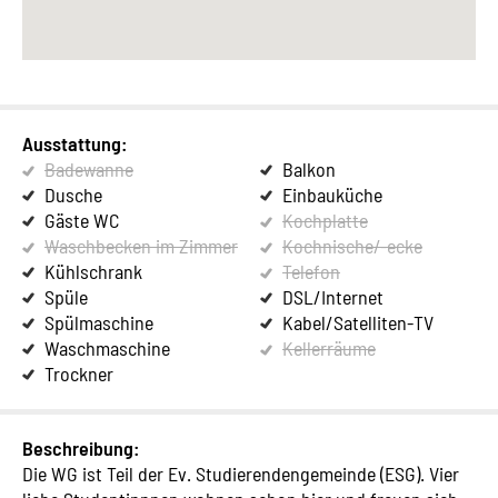
Ausstattung:
Badewanne
Balkon
Dusche
Einbauküche
Gäste WC
Kochplatte
Waschbecken im Zimmer
Kochnische/-ecke
Kühlschrank
Telefon
Spüle
DSL/Internet
Spülmaschine
Kabel/Satelliten-TV
Waschmaschine
Kellerräume
Trockner
Beschreibung:
Die WG ist Teil der Ev. Studierendengemeinde (ESG). Vier