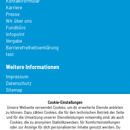
Kontaktformular
Karriere
Presse
Wir über uns
Fundbüro
Infopoint
Vergabe
Barrierefreiheitserklärung
test
Weitere Informationen
Impressum
Datenschutz
Sitemap
Suche
App MeineMensa
Cookie-Einstellungen
Unsere Webseite verwendet Cookies, um dir erweiterte Dienste anbieten
Registrierung
zu können. Dazu zählen Cookies, die für den technischen Betrieb der Seite
und für die Umsetzung unserer Dienstleistungen notwendig sind, als auch
Studierendenwerk Vorderpfalz
Cookies, die zu anonymen Statistikzwecken, für Komforteinstellungen
oder zur Anzeige für dich personalisierter Inhalte genutzt werden. Du