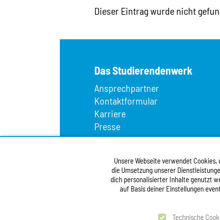
Dieser Eintrag wurde nicht gefun
Das Studierendenwerk
Ansprechpartner
Kontaktformular
Karriere
Presse
Wir über uns
Fundbüro
Unsere Webseite verwendet Cookies, um
Infopoint
die Umsetzung unserer Dienstleistunge
Vergabe
dich personalisierter Inhalte genutzt 
Barrierefreiheitserklärung
auf Basis deiner Einstellungen even
test
Technische Cook