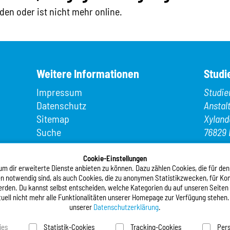
den oder ist nicht mehr online.
Weitere Informationen
Studi
Impressum
Studie
Datenschutz
Anstal
Sitemap
Xyland
Suche
76829 
App MeineMensa
Telefo
Registrierung
Cookie-Einstellungen
Telefax
 dir erweiterte Dienste anbieten zu können. Dazu zählen Cookies, die für den
n notwendig sind, als auch Cookies, die zu anonymen Statistikzwecken, für Kom
E-Mail
werden. Du kannst selbst entscheiden, welche Kategorien du auf unseren Seiten
tuell nicht mehr alle Funktionalitäten unserer Homepage zur Verfügung stehen.
Folgt
unserer
Datenschutzerklärung
.
ies
Statistik-Cookies
Tracking-Cookies
Pers