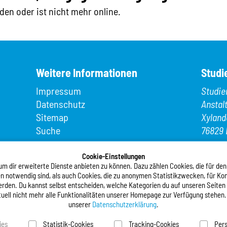
den oder ist nicht mehr online.
Weitere Informationen
Studi
Impressum
Studie
Datenschutz
Anstal
Sitemap
Xyland
Suche
76829 
App MeineMensa
Telefo
Registrierung
Cookie-Einstellungen
Telefax
 dir erweiterte Dienste anbieten zu können. Dazu zählen Cookies, die für den
n notwendig sind, als auch Cookies, die zu anonymen Statistikzwecken, für Kom
E-Mail
werden. Du kannst selbst entscheiden, welche Kategorien du auf unseren Seiten
tuell nicht mehr alle Funktionalitäten unserer Homepage zur Verfügung stehen.
Folgt
unserer
Datenschutzerklärung
.
ies
Statistik-Cookies
Tracking-Cookies
Pers