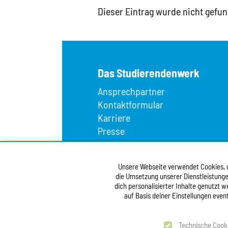
Dieser Eintrag wurde nicht gefun
Das Studierendenwerk
Ansprechpartner
Kontaktformular
Karriere
Presse
Wir über uns
Fundbüro
Unsere Webseite verwendet Cookies, um
Infopoint
die Umsetzung unserer Dienstleistunge
Vergabe
dich personalisierter Inhalte genutzt 
Barrierefreiheitserklärung
auf Basis deiner Einstellungen even
test
Technische Cook